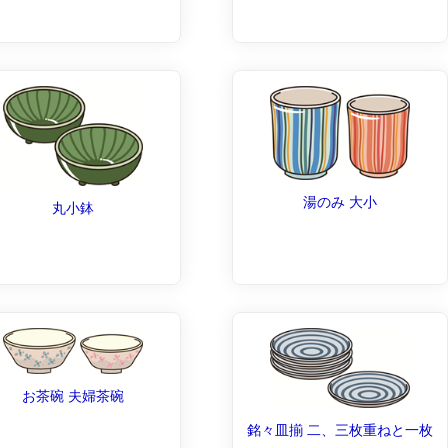
湯のみ 大小
丸小鉢
お茶碗 夫婦茶碗
銘々皿揃 二、三枚重ねと一枚