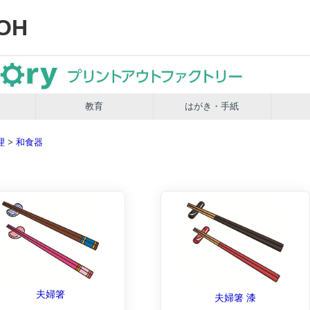
OH
教育
はがき・手紙
理
>
和食器
夫婦箸
夫婦箸 漆