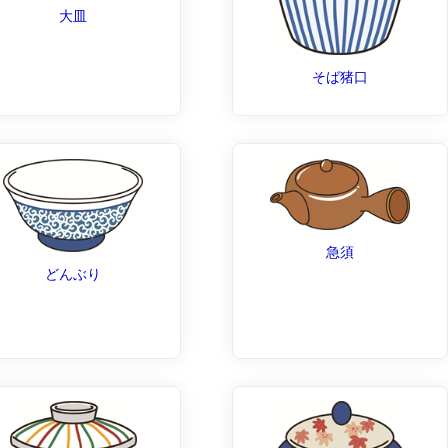
大皿
そば猪口
急須
どんぶり