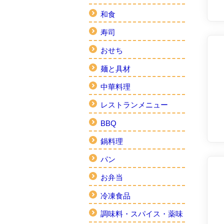
和食
寿司
おせち
麺と具材
中華料理
レストランメニュー
BBQ
鍋料理
パン
お弁当
冷凍食品
調味料・スパイス・薬味