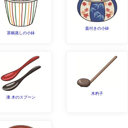
蓋付きの小鉢
茶碗蒸しの小鉢
木杓子
漆 木のスプーン