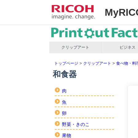
MyRIC
クリップアート
ビジネス
トップページ
>
クリップアート
>
食べ物・料
和食器
肉
魚
卵
野菜・きのこ
果物