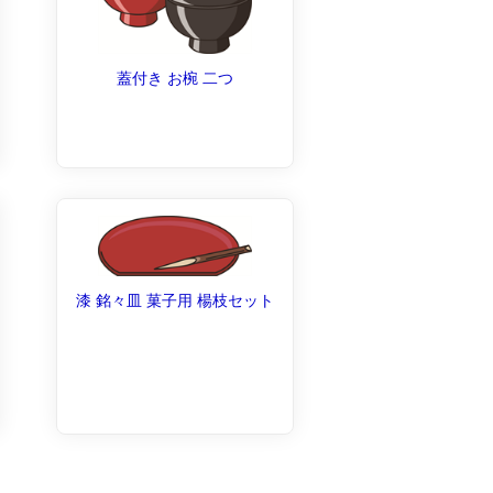
蓋付き お椀 二つ
漆 銘々皿 菓子用 楊枝セット