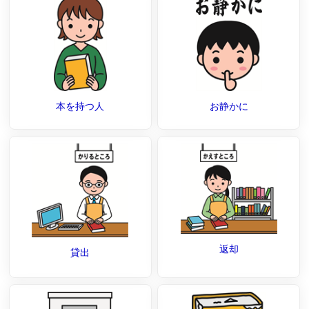
本を持つ人
お静かに
返却
貸出