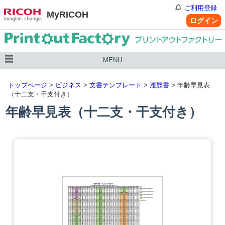
ご利用登録
MyRICOH
ログイン
MENU
トップページ
>
ビジネス
>
文書テンプレート
>
履歴書
> 年齢早見表
（十二支・干支付き）
年齢早見表（十二支・干支付き）