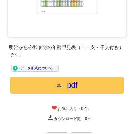
明治から令和までの年齢早見表（十二支・干支付き）
です。
データ形式について
pdf
お気に入り：
0
件
ダウンロード数：
0
件