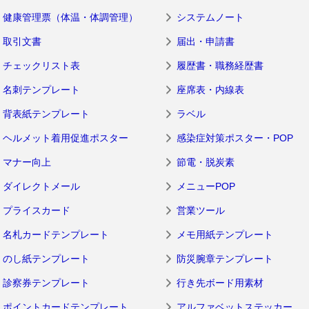
健康管理票（体温・体調管理）
システムノート
取引文書
届出・申請書
チェックリスト表
履歴書・職務経歴書
名刺テンプレート
座席表・内線表
背表紙テンプレート
ラベル
ヘルメット着用促進ポスター
感染症対策ポスター・POP
マナー向上
節電・脱炭素
ダイレクトメール
メニューPOP
プライスカード
営業ツール
名札カードテンプレート
メモ用紙テンプレート
のし紙テンプレート
防災腕章テンプレート
診察券テンプレート
行き先ボード用素材
ポイントカードテンプレート
アルファベットステッカー