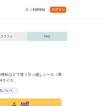
ログイン
ご利用登録
クラフト
FAQ
の移転などで使う引っ越しシール（黄
4サイズ。
式について
pdf