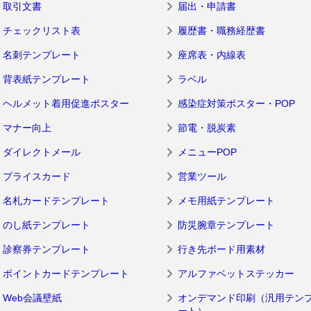
取引文書
届出・申請書
チェックリスト表
履歴書・職務経歴書
名刺テンプレート
座席表・内線表
背表紙テンプレート
ラベル
ヘルメット着用促進ポスター
感染症対策ポスター・POP
マナー向上
節電・脱炭素
ダイレクトメール
メニューPOP
プライスカード
営業ツール
名札カードテンプレート
メモ用紙テンプレート
のし紙テンプレート
防災腕章テンプレート
診察券テンプレート
行き先ボード用素材
ポイントカードテンプレート
アルファベットステッカー
Web会議壁紙
オンデマンド印刷（汎用テン
ート）