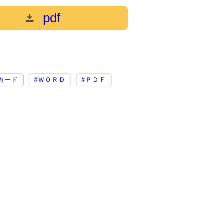
pdf
カード
#ＷＯＲＤ
#ＰＤＦ