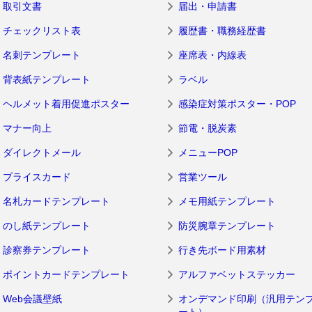
取引文書
届出・申請書
チェックリスト表
履歴書・職務経歴書
名刺テンプレート
座席表・内線表
背表紙テンプレート
ラベル
ヘルメット着用促進ポスター
感染症対策ポスター・POP
マナー向上
節電・脱炭素
ダイレクトメール
メニューPOP
プライスカード
営業ツール
名札カードテンプレート
メモ用紙テンプレート
のし紙テンプレート
防災腕章テンプレート
診察券テンプレート
行き先ボード用素材
ポイントカードテンプレート
アルファベットステッカー
Web会議壁紙
オンデマンド印刷（汎用テン
ート）