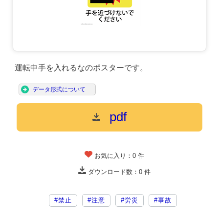
運転中手を入れるなのポスターです。
データ形式について
pdf
お気に入り：
0
件
ダウンロード数：
0
件
#禁止
#注意
#労災
#事故