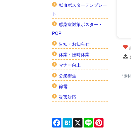
献血ポスターテンプレー
ト
感染症対策ポスター・
POP
告知・お知らせ
休業・臨時休業
マナー向上
公衆衛生
* 
節電
災害対応
Facebook
Hatena
X
Line
Pinterest