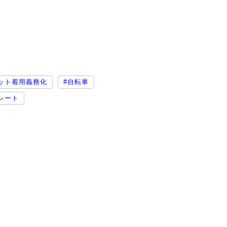
ット着用義務化
#自転車
レート