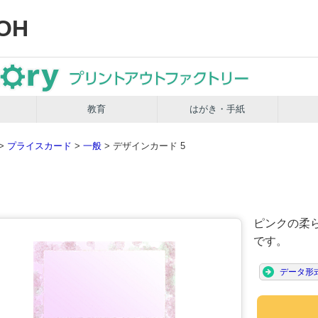
OH
教育
はがき・手紙
>
プライスカード
>
一般
> デザインカード 5
ピンクの柔
です。
データ形