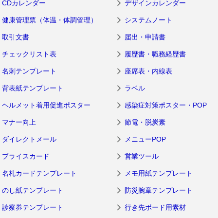
CDカレンダー
デザインカレンダー
健康管理票（体温・体調管理）
システムノート
取引文書
届出・申請書
チェックリスト表
履歴書・職務経歴書
名刺テンプレート
座席表・内線表
背表紙テンプレート
ラベル
ヘルメット着用促進ポスター
感染症対策ポスター・POP
マナー向上
節電・脱炭素
ダイレクトメール
メニューPOP
プライスカード
営業ツール
名札カードテンプレート
メモ用紙テンプレート
のし紙テンプレート
防災腕章テンプレート
診察券テンプレート
行き先ボード用素材