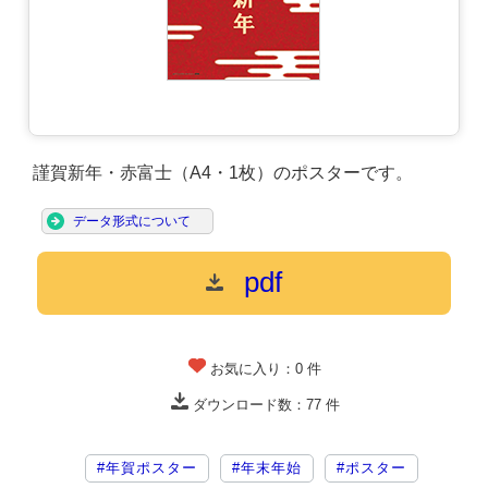
謹賀新年・赤富士（A4・1枚）のポスターです。
データ形式について
pdf
お気に入り：
0
件
ダウンロード数：
77
件
#年賀ポスター
#年末年始
#ポスター