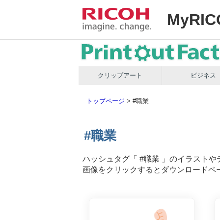
MyRIC
クリップアート
ビジネス
トップページ
>
#職業
#職業
ハッシュタグ「
#職業
」のイラストや
画像をクリックするとダウンロードペ