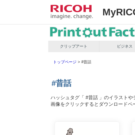
MyRIC
クリップアート
ビジネス
トップページ
>
#昔話
#昔話
ハッシュタグ「
#昔話
」のイラストや
画像をクリックするとダウンロードペ