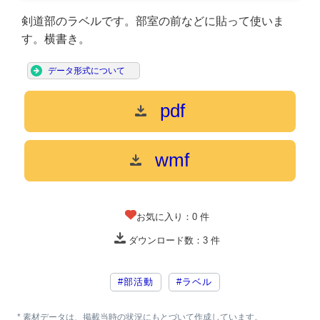
剣道部のラベルです。部室の前などに貼って使いま
す。横書き。
データ形式について
pdf
wmf
お気に入り：
0
件
ダウンロード数：
3
件
#部活動
#ラベル
* 素材データは、掲載当時の状況にもとづいて作成しています。