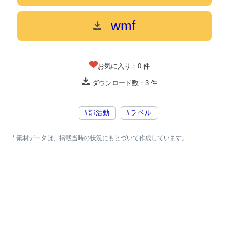
wmf
お気に入り：
0
件
ダウンロード数：
3
件
#部活動
#ラベル
* 素材データは、掲載当時の状況にもとづいて作成しています。