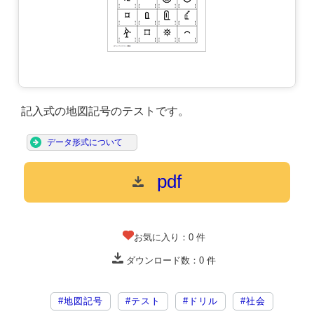
記入式の地図記号のテストです。
データ形式について
pdf
お気に入り：
0
件
ダウンロード数：
0
件
#地図記号
#テスト
#ドリル
#社会