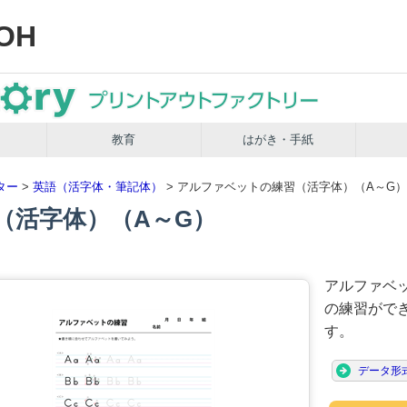
OH
教育
はがき・手紙
ター
>
英語（活字体・筆記体）
> アルファベットの練習（活字体）（A～G）
（活字体）（A～G）
アルファベ
の練習がで
す。
データ形