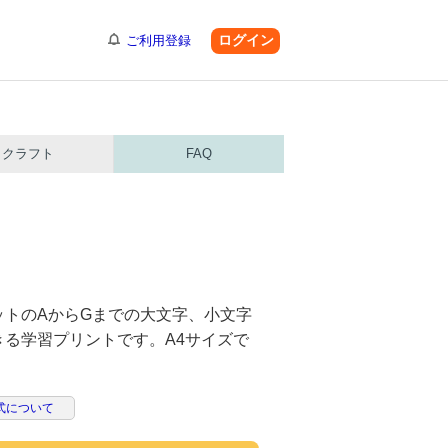
ログイン
ご利用登録
クラフト
FAQ
ットのAからGまでの大文字、小文字
きる学習プリントです。A4サイズで
式について