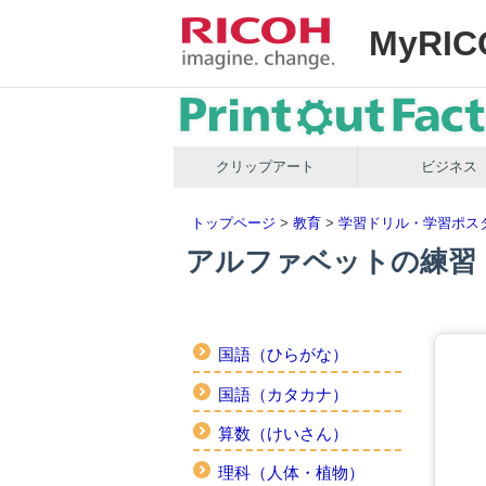
MyRIC
クリップアート
ビジネス
トップページ
>
教育
>
学習ドリル・学習ポス
アルファベットの練習
国語（ひらがな）
国語（カタカナ）
算数（けいさん）
理科（人体・植物）