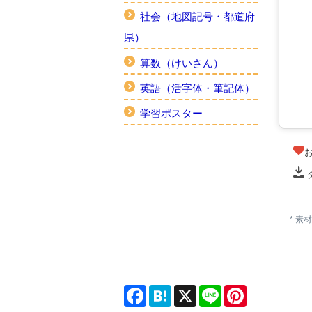
社会（地図記号・都道府
県）
算数（けいさん）
英語（活字体・筆記体）
学習ポスター
* 
Facebook
Hatena
X
Line
Pinterest