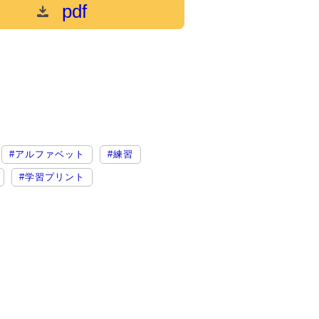
pdf
#アルファベット
#練習
#学習プリント