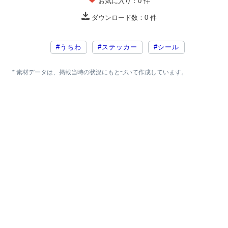
お気に入り：
0
件
ダウンロード数：
0
件
#うちわ
#ステッカー
#シール
* 素材データは、掲載当時の状況にもとづいて作成しています。