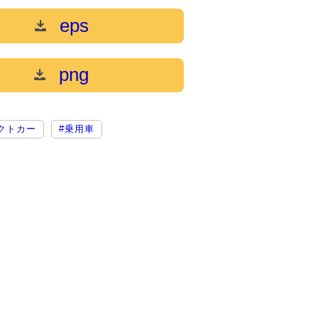
eps
png
クトカー
#乗用車