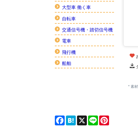
大型車 働く車
自転車
交通信号機・踏切信号機
電車
飛行機
船舶
* 
Facebook
Hatena
X
Line
Pinterest