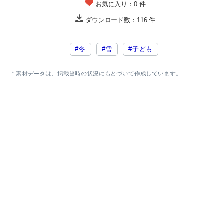
お気に入り：
0
件
ダウンロード数：
116
件
#冬
#雪
#子ども
* 素材データは、掲載当時の状況にもとづいて作成しています。