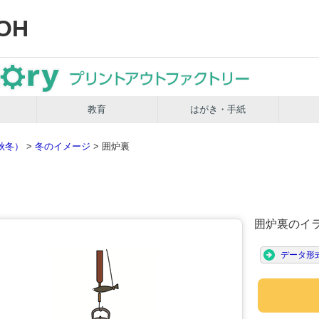
OH
教育
はがき・手紙
秋冬）
>
冬のイメージ
> 囲炉裏
囲炉裏のイ
データ形