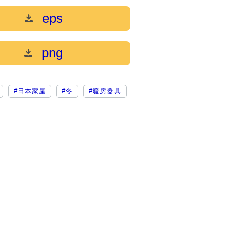
eps
png
#日本家屋
#冬
#暖房器具