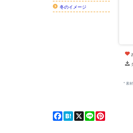
冬のイメージ
* 
Facebook
Hatena
X
Line
Pinterest