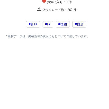
お気に入り：
1
件
ダウンロード数：
262
件
#新緑
#緑
#植物
#自然
* 素材データは、掲載当時の状況にもとづいて作成しています。