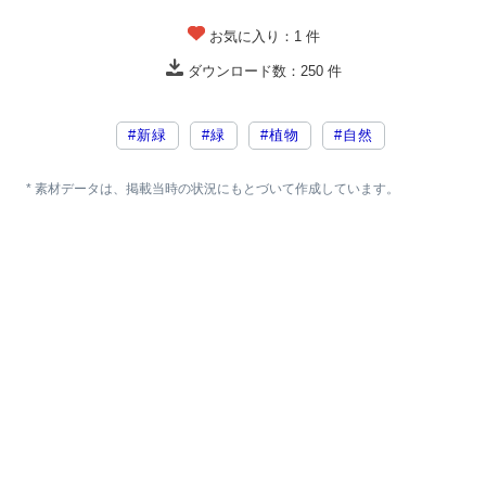
お気に入り：
1
件
ダウンロード数：
250
件
#新緑
#緑
#植物
#自然
* 素材データは、掲載当時の状況にもとづいて作成しています。