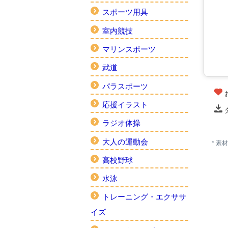
スポーツ用具
室内競技
マリンスポーツ
武道
パラスポーツ
応援イラスト
ラジオ体操
大人の運動会
* 
高校野球
水泳
トレーニング・エクササ
イズ