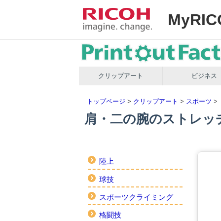
MyRIC
クリップアート
ビジネス
トップページ
>
クリップアート
>
スポーツ
>
肩・二の腕のストレッ
陸上
球技
スポーツクライミング
格闘技