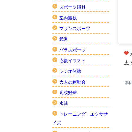
スポーツ用具
室内競技
マリンスポーツ
武道
パラスポーツ
応援イラスト
ラジオ体操
大人の運動会
* 
高校野球
水泳
トレーニング・エクササ
イズ