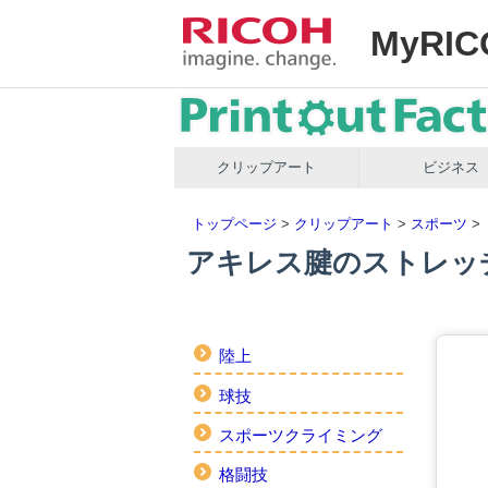
MyRIC
クリップアート
ビジネス
トップページ
>
クリップアート
>
スポーツ
>
アキレス腱のストレッ
陸上
球技
スポーツクライミング
格闘技