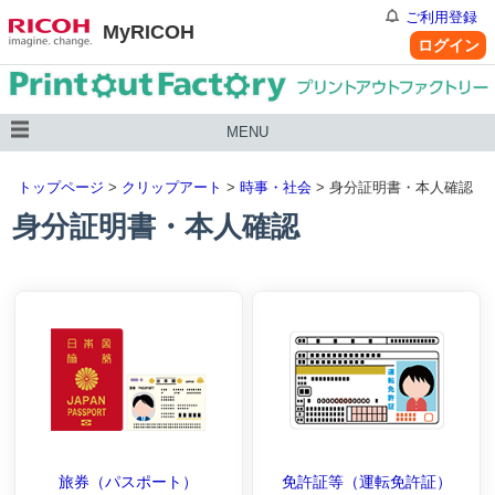
ご利用登録
MyRICOH
ログイン
MENU
トップページ
>
クリップアート
>
時事・社会
> 身分証明書・本人確認
身分証明書・本人確認
旅券（パスポート）
免許証等（運転免許証）