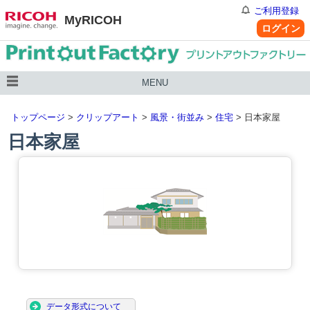
ご利用登録
MyRICOH
ログイン
MENU
トップページ
>
クリップアート
>
風景・街並み
>
住宅
> 日本家屋
日本家屋
データ形式について