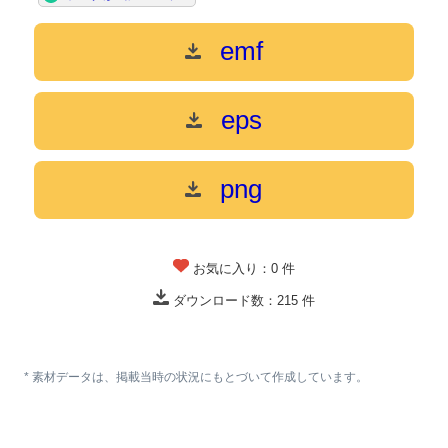
emf
eps
png
お気に入り：
0
件
ダウンロード数：
215
件
* 素材データは、掲載当時の状況にもとづいて作成しています。