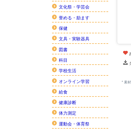
文化祭・学芸会
誉める・励ます
保健
文具・実験器具
図書
科目
学校生活
オンライン学習
* 
給食
健康診断
体力測定
運動会・体育祭