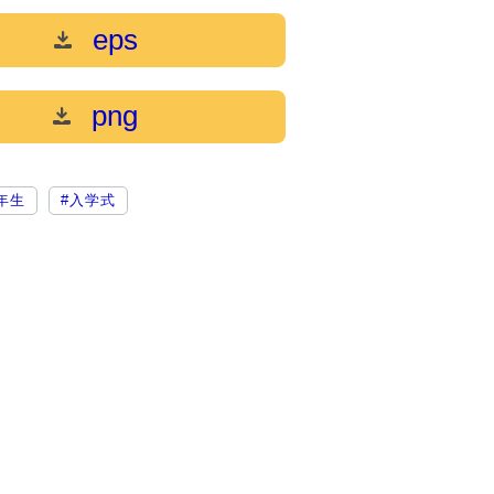
eps
png
年生
#入学式