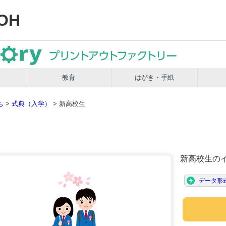
OH
教育
はがき・手紙
も
>
式典（入学）
> 新高校生
新高校生の
データ形