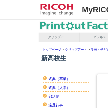
MyRIC
クリップアート
ビジネス
トップページ
>
クリップアート
>
学校・子ど
新高校生
式典（卒業）
式典（入学）
部活動
遠足行事