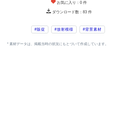
お気に入り：
0
件
ダウンロード数：
83
件
#販促
#放射模様
#背景素材
* 素材データは、掲載当時の状況にもとづいて作成しています。