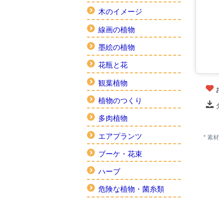
木のイメージ
線画の植物
墨絵の植物
花瓶と花
観葉植物
植物のつくり
多肉植物
エアプランツ
* 
ブーケ・花束
ハーブ
危険な植物・菌糸類