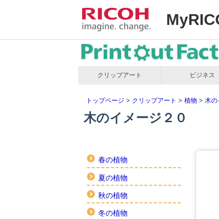
MyRIC
クリップアート
ビジネス
トップページ
>
クリップアート
>
植物
>
木の
木のイメージ２０
春の植物
夏の植物
秋の植物
冬の植物