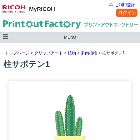
ご利用登録
MyRICOH
ログイン
MENU
トップページ
>
クリップアート
>
植物
>
多肉植物
> 柱サボテン1
柱サボテン1