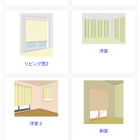
洋室
リビング窓2
洋室２
和室