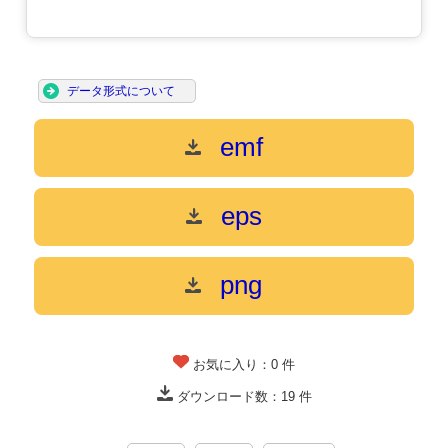
データ形式について
emf
eps
png
お気に入り：
0
件
ダウンロード数：
19
件