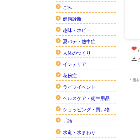
ごみ
健康診断
趣味・ホビー
夏バテ・熱中症
人体のつくり
インテリア
花粉症
* 
ライフイベント
ヘルスケア・衛生用品
ショッピング・買い物
手話
水道・水まわり