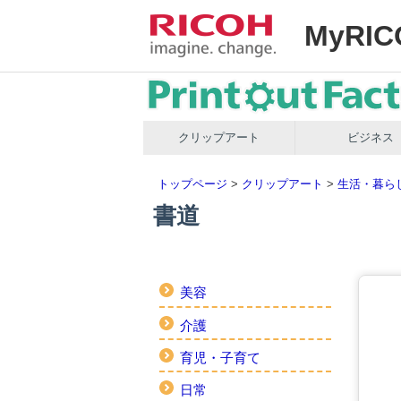
MyRIC
クリップアート
ビジネス
トップページ
>
クリップアート
>
生活・暮ら
書道
美容
介護
育児・子育て
日常