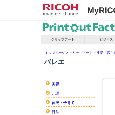
MyRIC
クリップアート
ビジネス
トップページ
>
クリップアート
>
生活・暮ら
バレエ
美容
介護
育児・子育て
日常