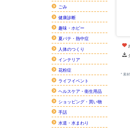
ごみ
健康診断
趣味・ホビー
夏バテ・熱中症
人体のつくり
インテリア
花粉症
* 
ライフイベント
ヘルスケア・衛生用品
ショッピング・買い物
手話
水道・水まわり