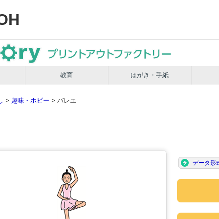
OH
教育
はがき・手紙
し
>
趣味・ホビー
> バレエ
データ形