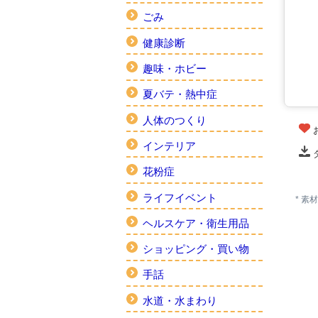
ごみ
健康診断
趣味・ホビー
夏バテ・熱中症
人体のつくり
インテリア
花粉症
ライフイベント
* 
ヘルスケア・衛生用品
ショッピング・買い物
手話
水道・水まわり