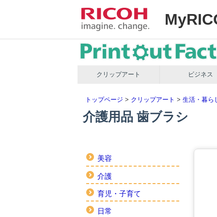
MyRIC
クリップアート
ビジネス
トップページ
>
クリップアート
>
生活・暮ら
介護用品 歯ブラシ
美容
介護
育児・子育て
日常