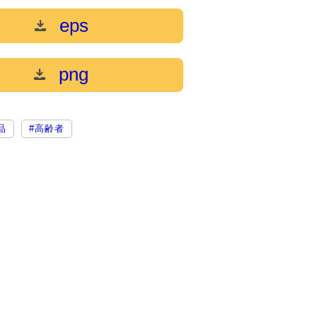
eps
png
品
#高齢者