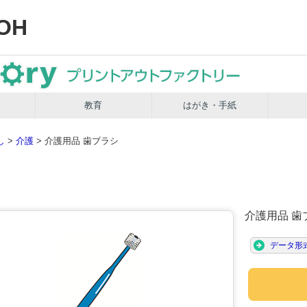
OH
教育
はがき・手紙
し
>
介護
> 介護用品 歯ブラシ
介護用品 
データ形