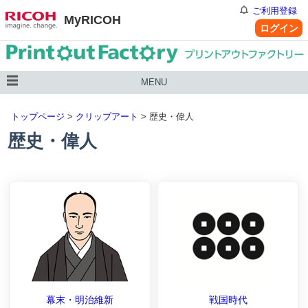
ご利用登録
MyRICOH
ログイン
MENU
トップページ
>
クリップアート
> 歴史・偉人
歴史・偉人
幕末・明治維新
戦国時代