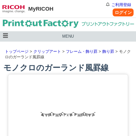
ご利用登録
MyRICOH
ログイン
MENU
トップページ
>
クリップアート
>
フレーム・飾り罫
>
飾り罫
> モノク
ロのガーランド風罫線
モノクロのガーランド風罫線