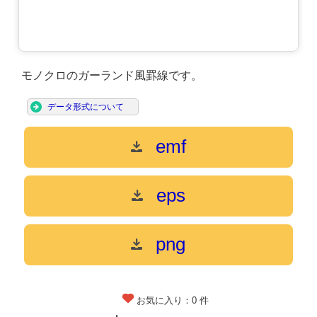
モノクロのガーランド風罫線です。
データ形式について
emf
eps
png
お気に入り：
0
件