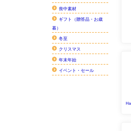
喪中素材
ギフト（贈答品・お歳
暮）
冬至
クリスマス
年末年始
イベント・セール
Ha