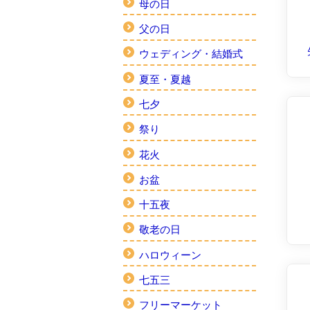
母の日
父の日
ウェディング・結婚式
夏至・夏越
七夕
祭り
花火
お盆
十五夜
敬老の日
ハロウィーン
七五三
フリーマーケット