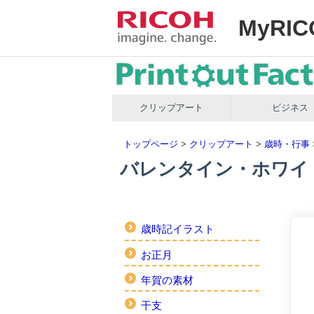
MyRIC
クリップアート
ビジネス
トップページ
>
クリップアート
>
歳時・行事
バレンタイン・ホワイ
歳時記イラスト
お正月
年賀の素材
干支