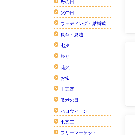
母の日
父の日
ウェディング・結婚式
夏至・夏越
七夕
祭り
花火
お盆
十五夜
敬老の日
ハロウィーン
七五三
フリーマーケット