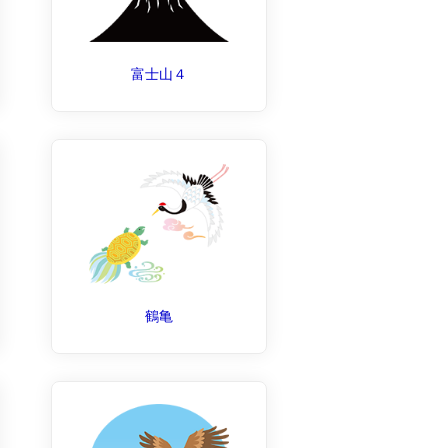
富士山４
鶴亀