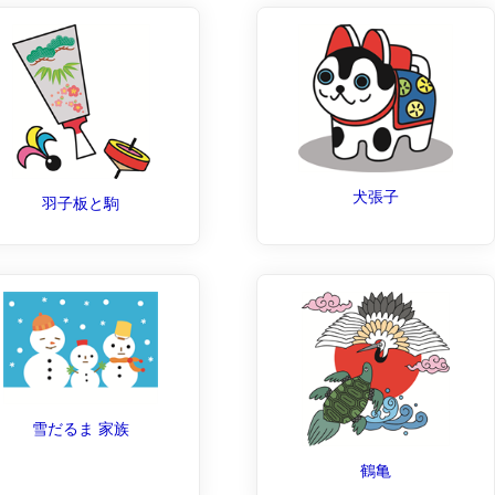
犬張子
羽子板と駒
雪だるま 家族
鶴亀