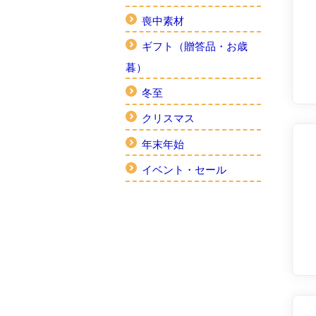
喪中素材
ギフト（贈答品・お歳
暮）
冬至
クリスマス
年末年始
イベント・セール