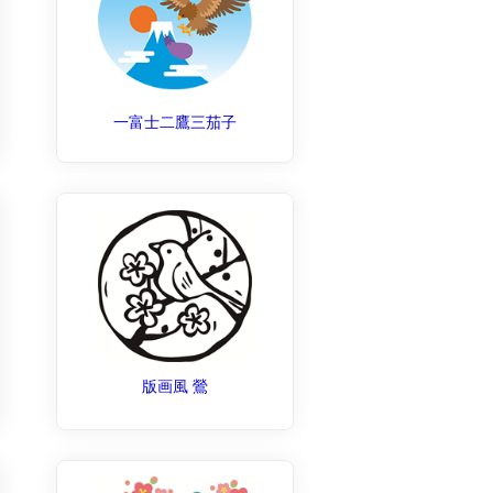
一富士二鷹三茄子
版画風 鶯