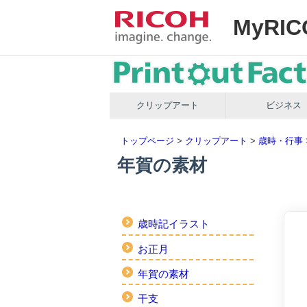
MyRIC
クリップアート
ビジネス
トップページ
>
クリップアート
>
歳時・行事
年賀の素材
歳時記イラスト
お正月
年賀の素材
干支