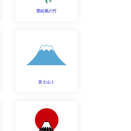
墨絵風の竹
富士山１