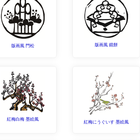
版画風 鏡餅
版画風 門松
紅梅白梅 墨絵風
紅梅にうぐいす 墨絵風