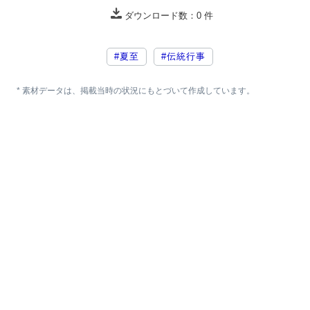
ダウンロード数：
0
件
#夏至
#伝統行事
* 素材データは、掲載当時の状況にもとづいて作成しています。