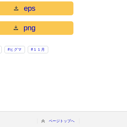
eps
png
#ヒグマ
#１１月
ページトップへ