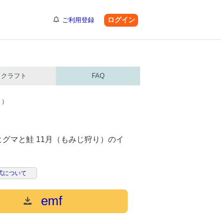
ログイン
ご利用登録
クラフト
FAQ
り）
グマと鮭 11月（もみじ狩り）のイ
。
式について
emf