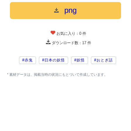
png
お気に入り：
0
件
ダウンロード数：
17
件
#赤鬼
#日本の妖怪
#妖怪
#おとぎ話
* 素材データは、掲載当時の状況にもとづいて作成しています。