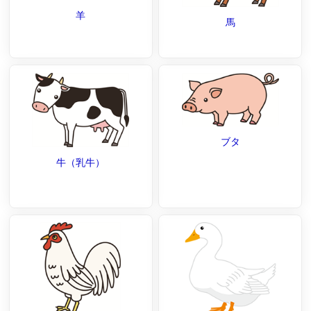
羊
馬
ブタ
牛（乳牛）