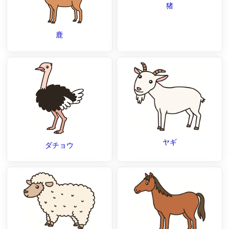
猪
鹿
ヤギ
ダチョウ