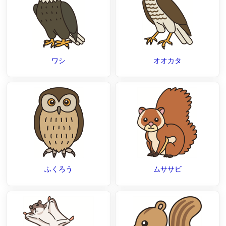
ワシ
オオカタ
ふくろう
ムササビ