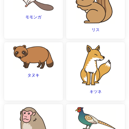
モモンガ
リス
タヌキ
キツネ