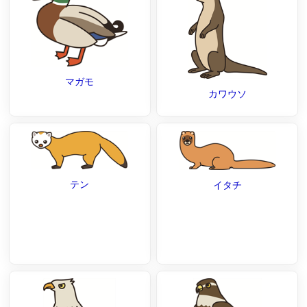
マガモ
カワウソ
テン
イタチ