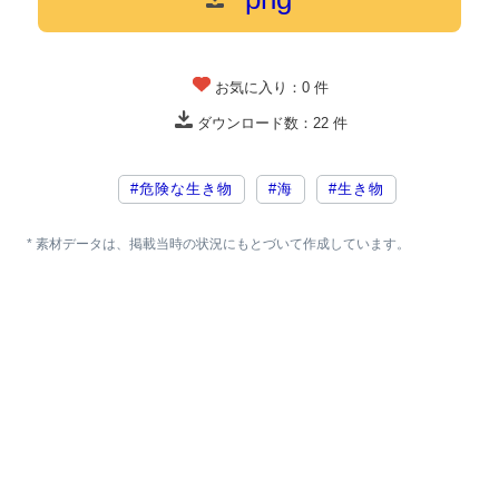
お気に入り：
0
件
ダウンロード数：
22
件
#危険な生き物
#海
#生き物
* 素材データは、掲載当時の状況にもとづいて作成しています。