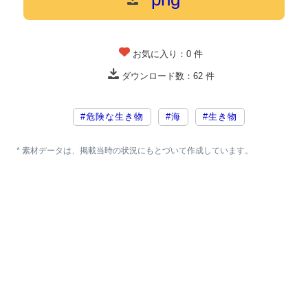
お気に入り：
0
件
ダウンロード数：
62
件
#危険な生き物
#海
#生き物
* 素材データは、掲載当時の状況にもとづいて作成しています。