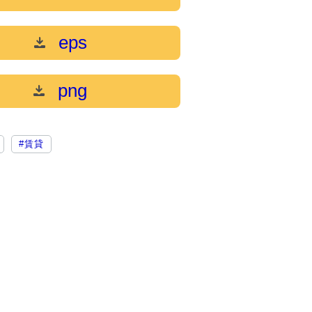
eps
png
#賃貸