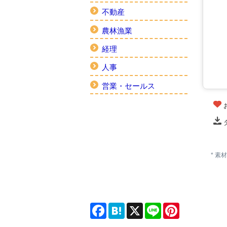
不動産
農林漁業
経理
人事
営業・セールス
* 
Facebook
Hatena
X
Line
Pinterest