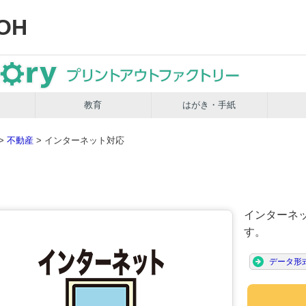
OH
教育
はがき・手紙
>
不動産
> インターネット対応
インターネ
す。
データ形