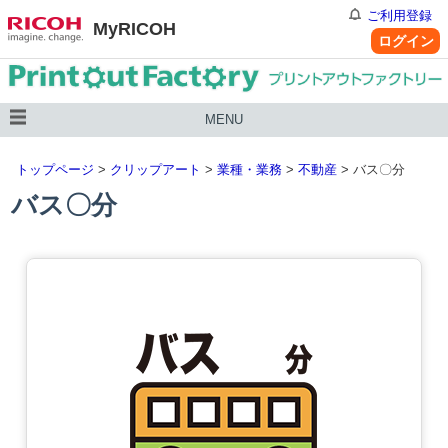
ご利用登録
MyRICOH
ログイン
MENU
トップページ
>
クリップアート
>
業種・業務
>
不動産
> バス〇分
バス〇分