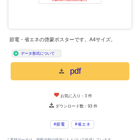
節電・省エネの啓蒙ポスターです。A4サイズ。
データ形式について
pdf
お気に入り：
3
件
ダウンロード数：
93
件
#節電
#省エネ
* 素材データは、掲載当時の状況にもとづいて作成しています。