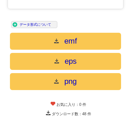
データ形式について
emf
eps
png
お気に入り：
0
件
ダウンロード数：
48
件