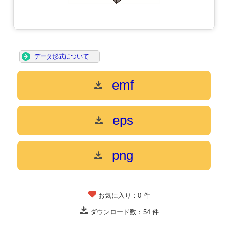
データ形式について
emf
eps
png
お気に入り：
0
件
ダウンロード数：
54
件